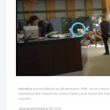
●
Journal télévisé du 08 décembre 1994 - Art et culture 
RÉSUMÉ
exposition des oeuvres du centre d'aide par le travail des mal
voyants.
● 08/12/94
DATE DE DIFFUSION