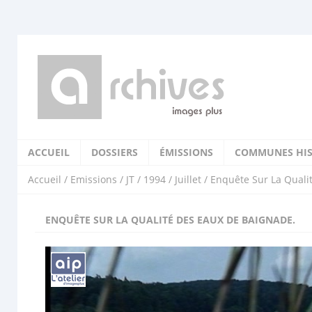
ACCUEIL
DOSSIERS
ÉMISSIONS
COMMUNES HIS
Accueil
/
Emissions
/
JT
/
1994
/
Juillet
/ Enquête Sur La Quali
ENQUÊTE SUR LA QUALITÉ DES EAUX DE BAIGNADE.