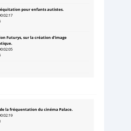
'équitation pour enfants autistes.
00:02:17
4
ion Futurys, sur la création d'image
tique.
00:02:05
4
de la fréquentation du cinéma Palace.
00:02:19
8