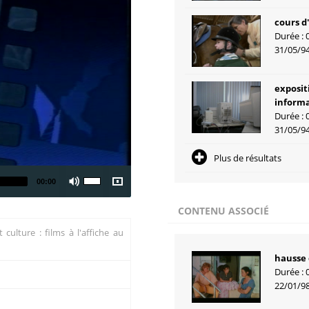
cours d
Durée : 
31/05/9
exposit
informa
Durée : 
31/05/9
Plus de résultats
00:00
CONTENU ASSOCIÉ
 culture : films à l'affiche au
hausse 
Durée : 
22/01/9