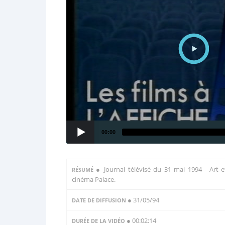
00:00
●
Journal télévisé du 31 mai 1994 - Art et
RÉSUMÉ
cinéma Palace.
● 31/05/94
DATE DE DIFFUSION
● 00:02:14
DURÉE DE LA VIDÉO