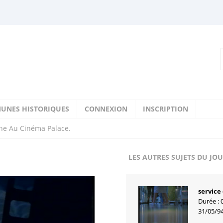
UNES HISTORIQUES
CONNEXION
INSCRIPTION
iche Au Cinéma Palace.
LES AUTRES SUJETS DU JO
service
Durée : 
31/05/9