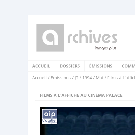
ACCUEIL
DOSSIERS
ÉMISSIONS
COMM
Accueil
/
Emissions
/
JT
/
1994
/
Mai
/ Films à L'aff
FILMS À L'AFFICHE AU CINÉMA PALACE.