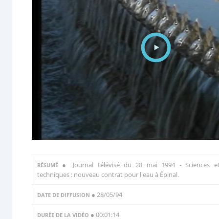
●
Journal télévisé du 28 mai 1994 - Sciences e
RÉSUMÉ
techniques : nouveau contrat pour l'eau à Épinal.
● 28/05/94
DATE DE DIFFUSION
● 00:01:14
DURÉE DE LA VIDÉO