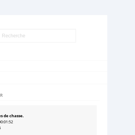
UR
s de chasse.
00:01:52
4