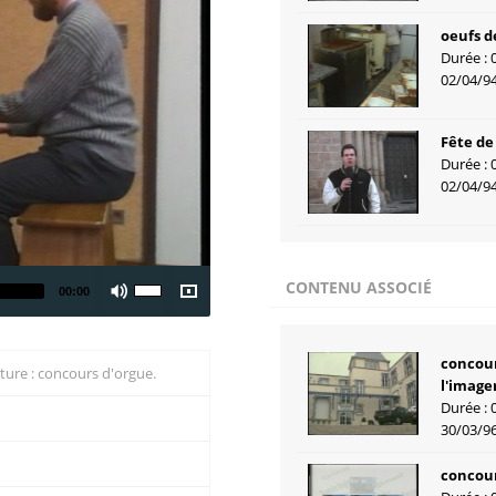
oeufs d
Durée : 
02/04/9
Fête de
Durée : 
02/04/9
CONTENU ASSOCIÉ
00:00
concour
ulture : concours d'orgue.
l'imager
Durée : 
30/03/9
concour