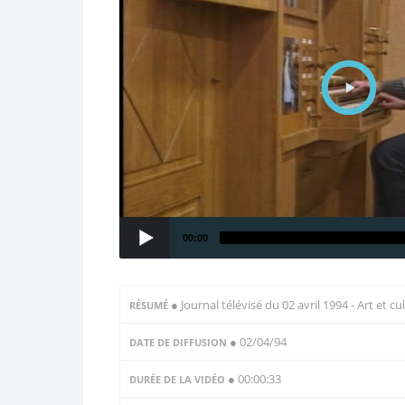
00:00
●
Journal télévisé du 02 avril 1994 - Art et c
RÉSUMÉ
● 02/04/94
DATE DE DIFFUSION
● 00:00:33
DURÉE DE LA VIDÉO