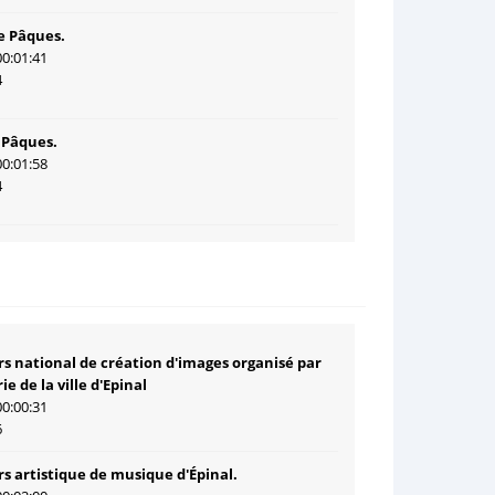
e Pâques.
00:01:41
4
 Pâques.
00:01:58
4
s national de création d'images organisé par
ie de la ville d'Epinal
00:00:31
6
s artistique de musique d'Épinal.