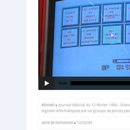
00:00
●
Journal télévisé du 12 février 1994 - Scie
RÉSUMÉ
logiciels informatiques par un groupe de jeunes pa
● 12/02/94
DATE DE DIFFUSION