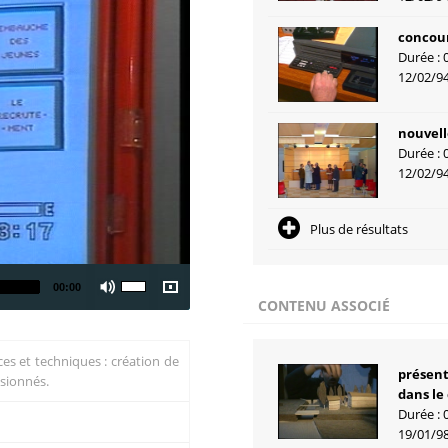
concour
Durée : 
12/02/9
nouvell
Durée : 
12/02/9
Plus de résultats
00:00
CONTENU ASSOCIÉ
nces et techniques : création de
présent
ssionnés.
dans le
Durée : 
19/01/9