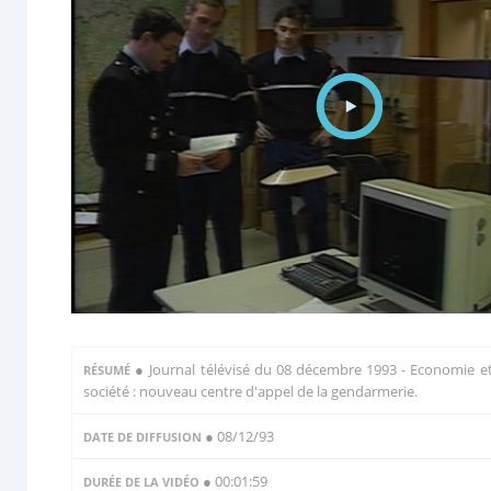
●
Journal télévisé du 08 décembre 1993 - Economie e
RÉSUMÉ
société : nouveau centre d'appel de la gendarmerie.
● 08/12/93
DATE DE DIFFUSION
● 00:01:59
DURÉE DE LA VIDÉO