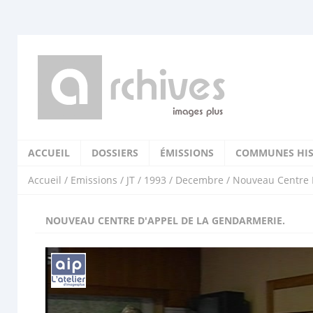
ACCUEIL
DOSSIERS
ÉMISSIONS
COMMUNES HIS
Accueil
/
Emissions
/
JT
/
1993
/
Decembre
/ Nouveau Centre 
NOUVEAU CENTRE D'APPEL DE LA GENDARMERIE.