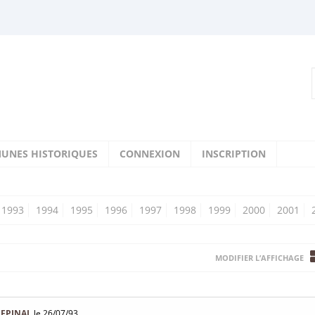
UNES HISTORIQUES
CONNEXION
INSCRIPTION
1993
1994
1995
1996
1997
1998
1999
2000
2001
MODIFIER L’AFFICHAGE
À EPINAL
le 26/07/93