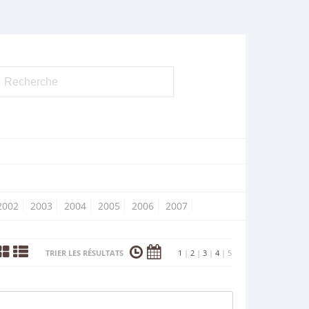
2002
2003
2004
2005
2006
2007
TRIER LES RÉSULTATS
1
|
2
|
3
|
4
|
5