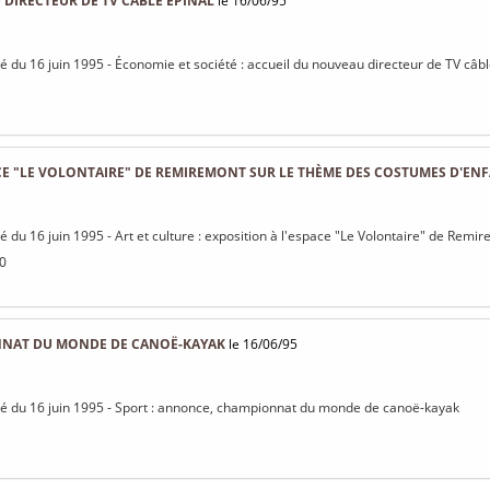
DIRECTEUR DE TV CÂBLE ÉPINAL
le 16/06/95
isé du 16 juin 1995 - Économie et société : accueil du nouveau directeur de TV câbl
CE "LE VOLONTAIRE" DE REMIREMONT SUR LE THÈME DES COSTUMES D'ENFA
isé du 16 juin 1995 - Art et culture : exposition à l'espace "Le Volontaire" de Re
30
NAT DU MONDE DE CANOË-KAYAK
le 16/06/95
isé du 16 juin 1995 - Sport : annonce, championnat du monde de canoë-kayak