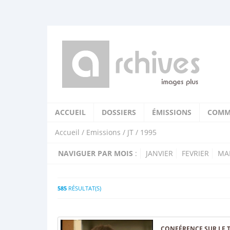
ACCUEIL
DOSSIERS
ÉMISSIONS
COMM
Accueil
/
Emissions
/
JT
/ 1995
NAVIGUER PAR MOIS
:
JANVIER
FEVRIER
MA
585
RÉSULTAT(S)
CONFÉRENCE SUR LE T