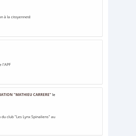
on à la citoyenneté
e l'APF
CIATION "MATHIEU CARRERE"
le
n du club "Les Lynx Spinaliens" au