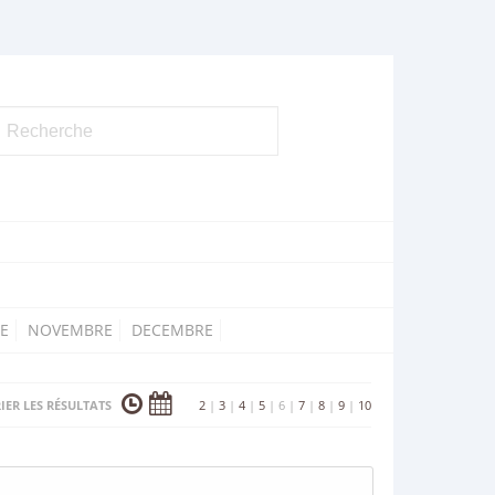
E
NOVEMBRE
DECEMBRE
IER LES RÉSULTATS
2
|
3
|
4
|
5
|
6
|
7
|
8
|
9
|
10