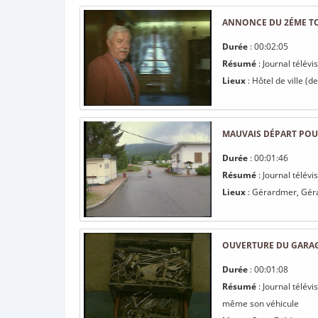
ANNONCE DU 2ÉME TO
Durée
: 00:02:05
Résumé
: Journal télév
Lieux
: Hôtel de ville (
MAUVAIS DÉPART POUR
Durée
: 00:01:46
Résumé
: Journal télév
Lieux
: Gérardmer, Géra
OUVERTURE DU GARAG
Durée
: 00:01:08
Résumé
: Journal télév
même son véhicule