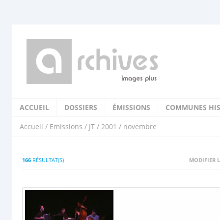
ACCUEIL
DOSSIERS
ÉMISSIONS
COMMUNES HIS
Accueil
/
Emissions
/
JT
/
2001
/ novembre
166
RÉSULTAT(S)
MODIFIER L