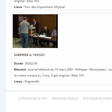
original : beta 165.
Lieux
: Parc des Expositions d'Epinal
SURPRISE
le 19/03/01
Durée
: 00:02:39
Résumé
: Journal télévisé du 19 mars 2001. Politique : Municipales : L
du maire sortant J.L. Cuny. Sujet original : Béta 161
Lieux
: Dogneville
A PROPOS DE CE SITE
MENTIONS LÉGALES
POLITIQUE DE CONFID