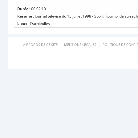
Durée
: 00:02:10
Résumé
: Journal télévisé du 13 juillet 1998 - Sport : tournoi de street 
Lieux
: Darnieulles
A PROPOS DE CE SITE
MENTIONS LÉGALES
POLITIQUE DE CONFID