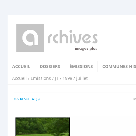
ACCUEIL
DOSSIERS
ÉMISSIONS
COMMUNES HIS
Accueil
/
Emissions
/
JT
/
1998
/ juillet
105
RÉSULTAT(S)
M