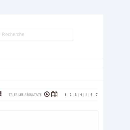
TRIER LES RÉSULTATS
1
|
2
|
3
|
4
|
5
|
6
|
7