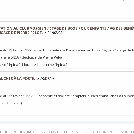
NTATION AU CLUB VOSGIEN / STAGE DE BOXE POUR ENFANTS / AG DES BÉNÉ
ICACE DE PIERRE PELOT.
le 21/02/98
sé du 21 février 1998 - Flash : initiation à l'orientation au Club Vosgien / stage 
ntre le SIDA / dédicace de Pierre Pelot.
er d ' Epinal), Librairie La Licorne (Epinal)
UCHÉS À LA POSTE.
le 23/02/98
isé du 23 février 1998 - Economie et société : emplois jeunes embauchés à La Post
rue d ' Epinal)
UE DE CONFIDENTIALITÉ
GESTION DES COOKIES
DÉCLARATION CNIL
NOUS C