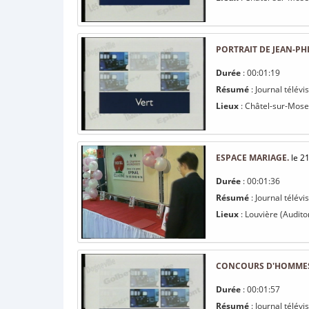
PORTRAIT DE JEAN-PH
Durée
: 00:01:19
Résumé
: Journal télévi
Lieux
: Châtel-sur-Mosel
ESPACE MARIAGE.
le 2
Durée
: 00:01:36
Résumé
: Journal télév
Lieux
: Louvière (Audito
CONCOURS D'HOMMES
Durée
: 00:01:57
Résumé
: Journal télév