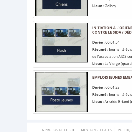
Lieux
: Golbey
INITIATION À L'ORIE
CONTRE LE SIDA / DÉD
Durée
: 00:01:54
Résumé
: Journal télévi
de l'association AIDS co
Lieux
: La Vierge (quarti
EMPLOIS JEUNES EMBA
Durée
: 00:01:23
Résumé
: Journal télév
Lieux
: Aristide Briand (
A PROPOS DE CE SITE
MENTIONS LÉGALES
POLITIQ