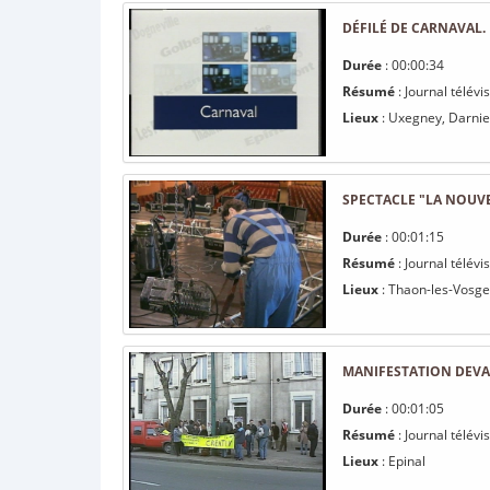
DÉFILÉ DE CARNAVAL.
Durée
: 00:00:34
Résumé
: Journal télévi
Lieux
: Uxegney, Darnie
SPECTACLE "LA NOUVE
Durée
: 00:01:15
Résumé
: Journal télévi
Lieux
: Thaon-les-Vosge
MANIFESTATION DEVAN
Durée
: 00:01:05
Résumé
: Journal télév
Lieux
: Epinal