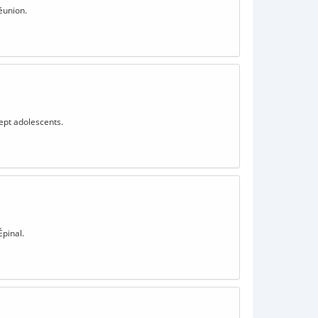
éunion.
sept adolescents.
Épinal.