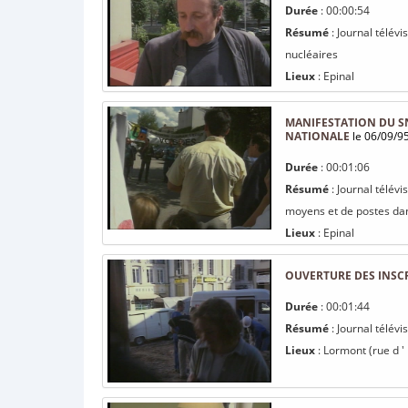
Durée
: 00:00:54
Résumé
: Journal télévi
nucléaires
Lieux
: Epinal
MANIFESTATION DU SN
NATIONALE
le 06/09/9
Durée
: 00:01:06
Résumé
: Journal télév
moyens et de postes dan
Lieux
: Epinal
OUVERTURE DES INSCR
Durée
: 00:01:44
Résumé
: Journal télév
Lieux
: Lormont (rue d ' 