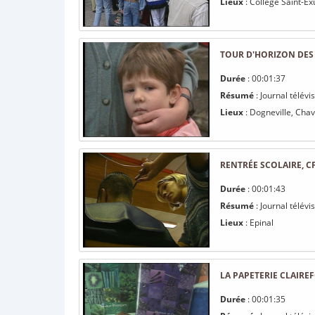
Lieux
: Collège Saint-E
TOUR D'HORIZON DES
Durée
: 00:01:37
Résumé
: Journal télév
Lieux
: Dogneville, Chav
RENTRÉE SCOLAIRE, CF
Durée
: 00:01:43
Résumé
: Journal télévi
Lieux
: Epinal
LA PAPETERIE CLAIRE
Durée
: 00:01:35