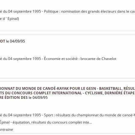
isé du 04 septembre 1995 - Politique : nomination des grands électeurs dans le ca
e d ' Epinal)
LOT
le 04/09/95
isé du 04 septembre 1995 - Économie et société : brocante de Chavelot
ONNAT DU MONDE DE CANOË-KAYAK POUR LE GESN - BASKETBALL, RÉSULT
TS DU CONCOURS COMPLET INTERNATIONAL - CYCLISME, DERNIÈRE ÉTAPE 
RE ÉDITION DES
le 04/09/95
isé du 04 septembre 1995 - Sport : résultats du championnat du monde de canoë-K
 Épinal - équitation, résultats du concours complet inte...
hantraine