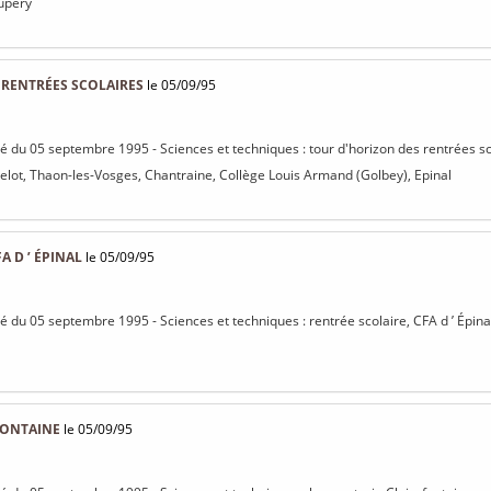
xupéry
 RENTRÉES SCOLAIRES
le 05/09/95
isé du 05 septembre 1995 - Sciences et techniques : tour d'horizon des rentrées s
elot, Thaon-les-Vosges, Chantraine, Collège Louis Armand (Golbey), Epinal
A D ’ ÉPINAL
le 05/09/95
sé du 05 septembre 1995 - Sciences et techniques : rentrée scolaire, CFA d ’ Épina
FONTAINE
le 05/09/95