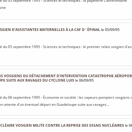
isé du 05 septembre 1995 - Sciences et techniques : la papeterie Clairefontaine
aine
SGIEN D'ASSISTANTES MATERNELLES À LA CAF D ’ ÉPINAL
le 05/09/95
isé du 05 septembre 1995 - Sciences et techniques : le premier relais vosgien d'as
RS VOSGIENS DU DÉTACHEMENT D'INTERVENTION CATASTROPHE AÉROPORT
PE SUITE AUX RAVAGES DU CYCLONE LUIS
le 06/09/95
isé du 06 septembre 1995 - Économie et société : les sapeurs-pompiers vosgiens
n attente d'un éventuel départ en Guadeloupe suite aux ravages...
UCLÉAIRE VOSGIEN MILITE CONTRE LA REPRISE DES ESSAIS NUCLÉAIRES
le 0