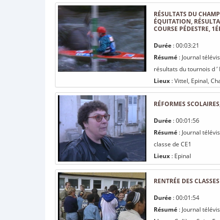
RÉSULTATS DU CHAMPI
ÉQUITATION, RÉSULTA
COURSE PÉDESTRE, 1É
Durée
: 00:03:21
Résumé
: Journal télév
résultats du tournois d ’
Lieux
: Vittel, Epinal, C
RÉFORMES SCOLAIRES,
Durée
: 00:01:56
Résumé
: Journal télév
classe de CE1
Lieux
: Epinal
RENTRÉE DES CLASSES
Durée
: 00:01:54
Résumé
: Journal télév