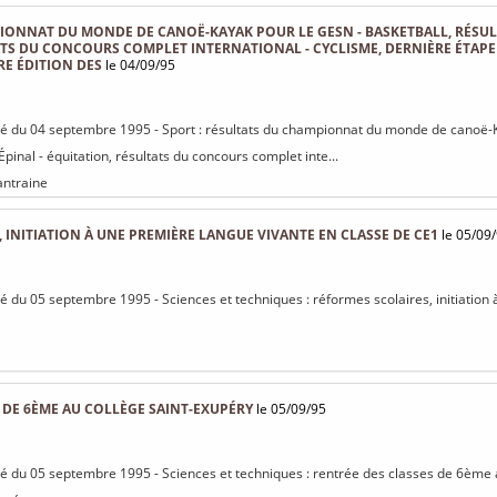
ONNAT DU MONDE DE CANOË-KAYAK POUR LE GESN - BASKETBALL, RÉSULT
TS DU CONCOURS COMPLET INTERNATIONAL - CYCLISME, DERNIÈRE ÉTAPE 
RE ÉDITION DES
le 04/09/95
isé du 04 septembre 1995 - Sport : résultats du championnat du monde de canoë-K
 Épinal - équitation, résultats du concours complet inte...
hantraine
 INITIATION À UNE PREMIÈRE LANGUE VIVANTE EN CLASSE DE CE1
le 05/09
isé du 05 septembre 1995 - Sciences et techniques : réformes scolaires, initiatio
 DE 6ÈME AU COLLÈGE SAINT-EXUPÉRY
le 05/09/95
isé du 05 septembre 1995 - Sciences et techniques : rentrée des classes de 6ème