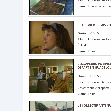
Résumé
: Journal télév
Lieux
: Étival-Clairefont
LE PREMIER RELAIS VO
Durée
: 00:00:54
Résumé
: Journal télév
Épinal
Lieux
: Epinal
LES SAPEURS-POMPIE
DÉPART EN GUADELOU
Durée
: 00:00:56
Résumé
: Journal télév
Catastrophe Aéroporté e
Lieux
: Epinal
LE COLLECTIF ANTI N