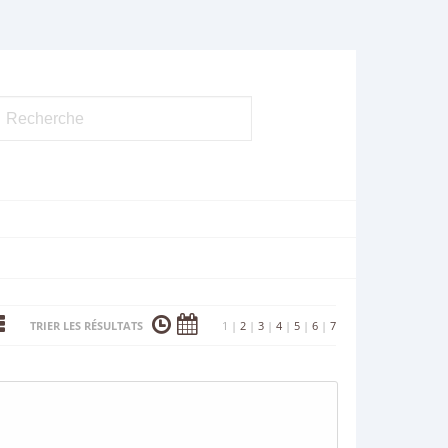
TRIER LES RÉSULTATS
1
|
2
|
3
|
4
|
5
|
6
|
7