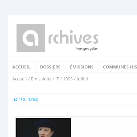
ACCUEIL
DOSSIERS
ÉMISSIONS
COMMUNES HIS
Accueil
/
Emissions
/
JT
/
1995
/ juillet
82
RÉSULTAT(S)