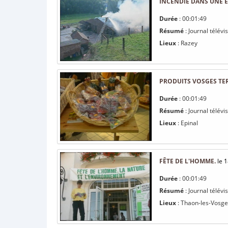
INCENDIE DANS UNE 
Durée
: 00:01:49
Résumé
: Journal télév
Lieux
: Razey
PRODUITS VOSGES TE
Durée
: 00:01:49
Résumé
: Journal télév
Lieux
: Epinal
FÊTE DE L'HOMME.
le 1
Durée
: 00:01:49
Résumé
: Journal télév
Lieux
: Thaon-les-Vosge