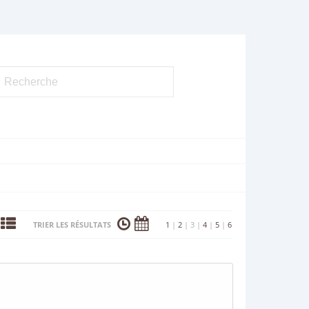
TRIER LES RÉSULTATS
1
|
2
|
3
|
4
|
5
|
6