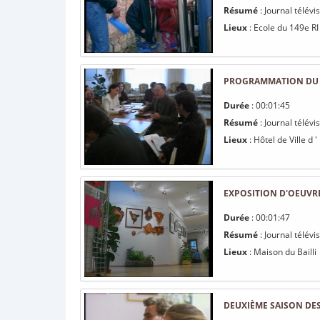
Résumé
: Journal télévi
Lieux
: Ecole du 149e RI
PROGRAMMATION DU FE
Durée
: 00:01:45
Résumé
: Journal télév
Lieux
: Hôtel de Ville d '
EXPOSITION D'OEUVRE
Durée
: 00:01:47
Résumé
: Journal télév
Lieux
: Maison du Bailli
DEUXIÈME SAISON DES 