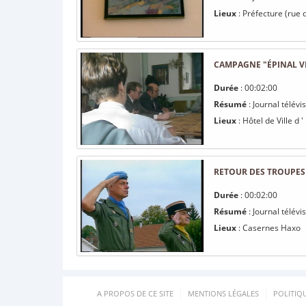
Lieux
: Préfecture (rue d
CAMPAGNE "ÉPINAL VI
Durée
: 00:02:00
Résumé
: Journal télév
Lieux
: Hôtel de Ville d '
RETOUR DES TROUPES 
Durée
: 00:02:00
Résumé
: Journal télév
Lieux
: Casernes Haxo
A PROPOS DE CE SITE
MENTIONS LÉGALES
POLITIQ