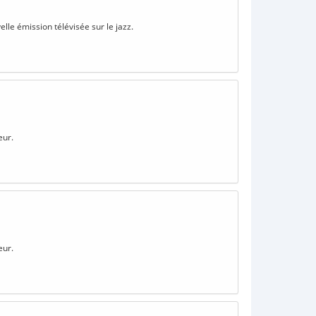
lle émission télévisée sur le jazz.
eur.
eur.