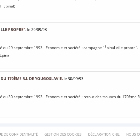
 ' Epinal)
LLE PROPRE".
le 29/09/93
isé du 29 septembre 1993 - Economie et société : campagne "Épinal ville propre".
 Epinal
DU 170ÈME R.I. DE YOUGOSLAVIE.
le 30/09/93
isé du 30 septembre 1993 - Economie et société : retour des troupes du 170ème R.
UE DE CONFIDENTIALITÉ
GESTION DES COOKIES
DÉCLARATION CNIL
NOUS C