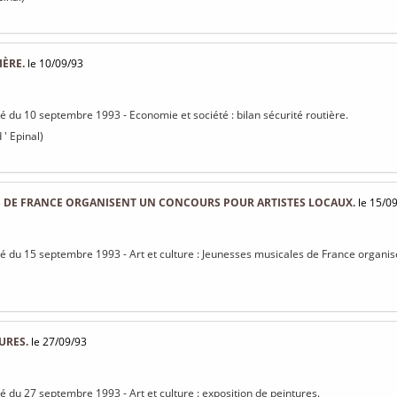
IÈRE.
le 10/09/93
isé du 10 septembre 1993 - Economie et société : bilan sécurité routière.
 ' Epinal)
S DE FRANCE ORGANISENT UN CONCOURS POUR ARTISTES LOCAUX.
le 15/0
isé du 15 septembre 1993 - Art et culture : Jeunesses musicales de France organis
URES.
le 27/09/93
sé du 27 septembre 1993 - Art et culture : exposition de peintures.