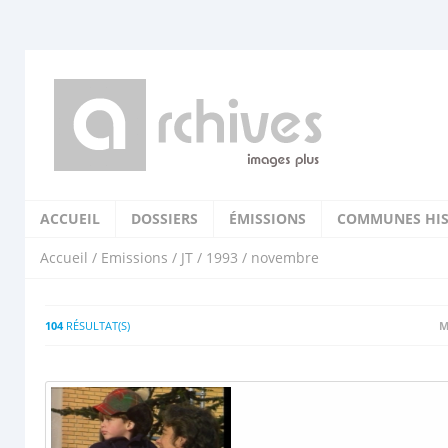
ACCUEIL
DOSSIERS
ÉMISSIONS
COMMUNES HIS
Accueil
/
Emissions
/
JT
/
1993
/ novembre
104
RÉSULTAT(S)
M