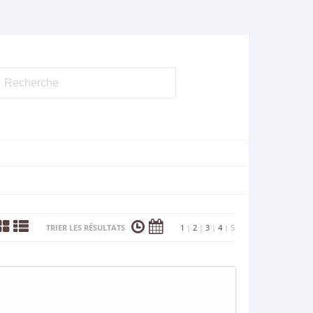
TRIER LES RÉSULTATS
1
|
2
|
3
|
4
|
5