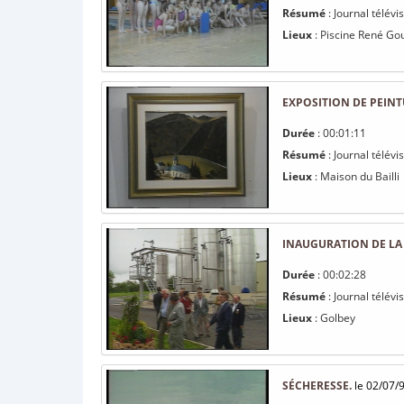
Résumé
: Journal télévi
Lieux
: Piscine René Go
EXPOSITION DE PEINT
Durée
: 00:01:11
Résumé
: Journal télévi
Lieux
: Maison du Bailli
INAUGURATION DE LA 
Durée
: 00:02:28
Résumé
: Journal télévi
Lieux
: Golbey
SÉCHERESSE.
le 02/07/