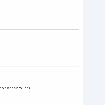
 R.T.
uropéennes pour meubles.