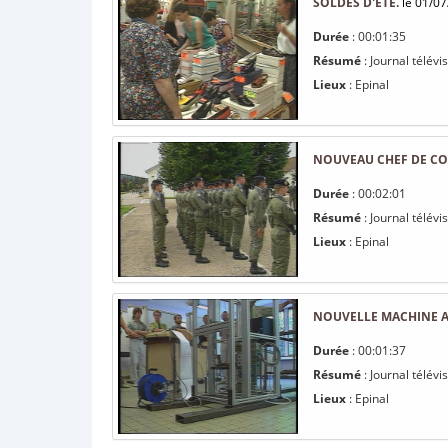
SOLDES D'ÉTÉ.
le 01/07
Durée
: 00:01:35
Résumé
: Journal télévi
Lieux
: Epinal
NOUVEAU CHEF DE COR
Durée
: 00:02:01
Résumé
: Journal télév
Lieux
: Epinal
NOUVELLE MACHINE 
Durée
: 00:01:37
Résumé
: Journal télév
Lieux
: Epinal