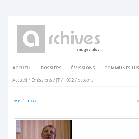
ACCUEIL
DOSSIERS
ÉMISSIONS
COMMUNES HIS
Accueil
/
Emissions
/
JT
/
1992
/ octobre
112
RÉSULTAT(S)
M