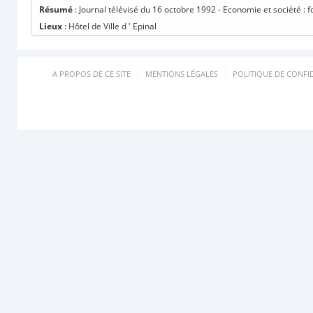
Résumé
: Journal télévisé du 16 octobre 1992 - Economie et société : f
Lieux
: Hôtel de Ville d ' Epinal
A PROPOS DE CE SITE
MENTIONS LÉGALES
POLITIQUE DE CONFID