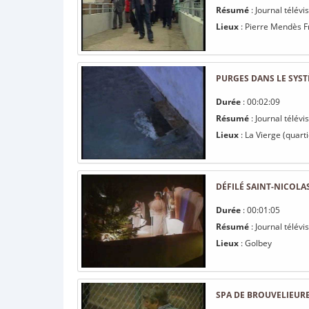
Résumé
: Journal télév
Lieux
: Pierre Mendès F
PURGES DANS LE SYS
Durée
: 00:02:09
Résumé
: Journal télév
Lieux
: La Vierge (quarti
DÉFILÉ SAINT-NICOLA
Durée
: 00:01:05
Résumé
: Journal télév
Lieux
: Golbey
SPA DE BROUVELIEURE