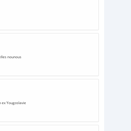
elles nounous
n ex Yougoslavie