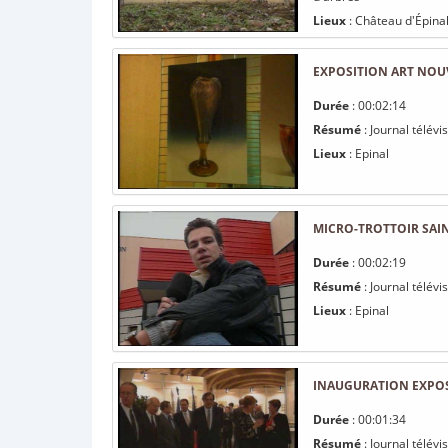
Lieux
: Château d'Épina
EXPOSITION ART NOU
Durée
: 00:02:14
Résumé
: Journal télév
Lieux
: Epinal
MICRO-TROTTOIR SAI
Durée
: 00:02:19
Résumé
: Journal télév
Lieux
: Epinal
INAUGURATION EXPOSI
Durée
: 00:01:34
Résumé
: Journal télév