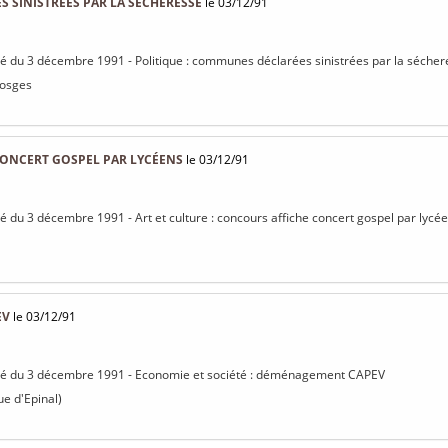
 SINISTRÉES PAR LA SÉCHERESSE
le 03/12/91
isé du 3 décembre 1991 - Politique : communes déclarées sinistrées par la séche
Vosges
ONCERT GOSPEL PAR LYCÉENS
le 03/12/91
isé du 3 décembre 1991 - Art et culture : concours affiche concert gospel par lycé
EV
le 03/12/91
visé du 3 décembre 1991 - Economie et société : déménagement CAPEV
e d'Epinal)