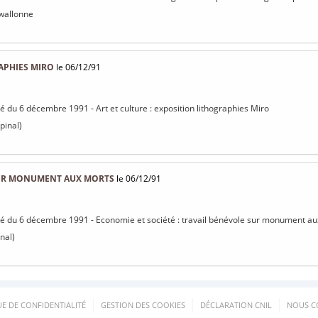
 wallonne
APHIES MIRO
le 06/12/91
sé du 6 décembre 1991 - Art et culture : exposition lithographies Miro
pinal)
SUR MONUMENT AUX MORTS
le 06/12/91
isé du 6 décembre 1991 - Economie et société : travail bénévole sur monument a
nal)
UE DE CONFIDENTIALITÉ
GESTION DES COOKIES
DÉCLARATION CNIL
NOUS C