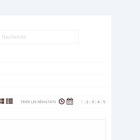
TRIER LES RÉSULTATS
1
|
2
|
3
|
4
|
5