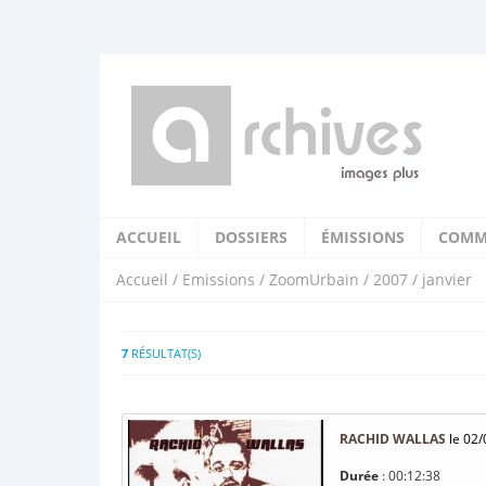
ACCUEIL
DOSSIERS
ÉMISSIONS
COMM
Accueil
/
Emissions
/
ZoomUrbain
/
2007
/ janvier
7
RÉSULTAT(S)
RACHID WALLAS
le 02/
Durée
: 00:12:38