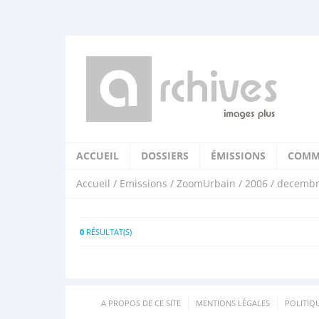
ACCUEIL
DOSSIERS
ÉMISSIONS
COMM
Accueil
/
Emissions
/
ZoomUrbain
/
2006
/ decemb
0
RÉSULTAT(S)
A PROPOS DE CE SITE
MENTIONS LÉGALES
POLITIQ