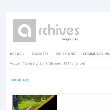
ACCUEIL
DOSSIERS
ÉMISSIONS
COMMUNES HIS
Accueil
/
Emissions
/
Jardinage
/
1991
/ janvier
3
RÉSULTAT(S)