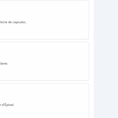
llecte de capsules.
lavie.
 d'Épinal.