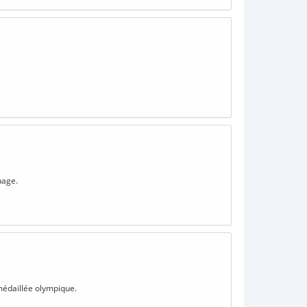
uage.
 médaillée olympique.