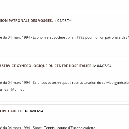
NION PATRONALE DES VOSGES.
le 04/03/94
isé du 04 mars 1994 - Economie et société : bilan 1993 pour l'union patronale des
 SERVICE GYNÉCOLOGIQUE DU CENTRE HOSPITALIER.
le 04/03/94
isé du 04 mars 1994 - Sciences et techniques : restructuration du service gynécolo
ier Jean Monnet
ROPE CADETTE.
le 04/03/94
isé du 04 mars 1994 - Sport : Tennis : coupe d'Europe cadette.