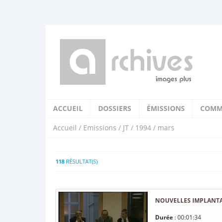
ACCUEIL
DOSSIERS
ÉMISSIONS
COMM
Accueil
/
Emissions
/
JT
/
1994
/ mars
118
RÉSULTAT(S)
NOUVELLES IMPLANTAT
Durée
: 00:01:34