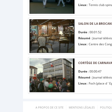
Lieux
: Tennis club spina
SALON DE LA BROCANT
Durée
: 00:01:52
Résumé
: Journal télévi
Lieux
: Centre des Congr
CORTÈGE DE CARNAVA
Durée
: 00:00:47
Résumé
: Journal télév
Lieux
: Foch (place d ' E
A PROPOS DE CE SITE
MENTIONS LÉGALES
POLITIQ