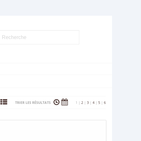
TRIER LES RÉSULTATS
1
|
2
|
3
|
4
|
5
|
6