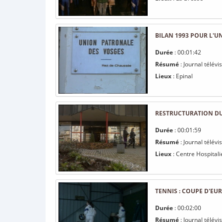
BILAN 1993 POUR L'U
Durée
: 00:01:42
Résumé
: Journal télév
Lieux
: Epinal
RESTRUCTURATION DU
Durée
: 00:01:59
Résumé
: Journal télév
Lieux
: Centre Hospital
TENNIS : COUPE D'EU
Durée
: 00:02:00
Résumé
: Journal télév