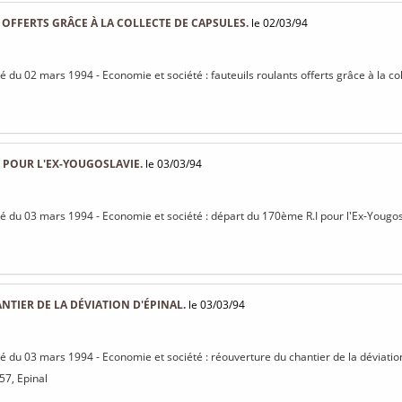
OFFERTS GRÂCE À LA COLLECTE DE CAPSULES.
le 02/03/94
sé du 02 mars 1994 - Economie et société : fauteuils roulants offerts grâce à la co
I POUR L'EX-YOUGOSLAVIE.
le 03/03/94
isé du 03 mars 1994 - Economie et société : départ du 170ème R.I pour l'Ex-Yougos
TIER DE LA DÉVIATION D'ÉPINAL.
le 03/03/94
isé du 03 mars 1994 - Economie et société : réouverture du chantier de la déviation
57, Epinal