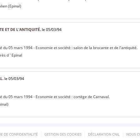
lien (Epinal)
E ET DE L'ANTIQUITÉ.
le 05/03/94
sé du 05 mars 1994 - Economie et société : salon de la brocante et de l'antiquité.
ès d ' Epinal
L.
le 05/03/94
isé du 05 mars 1994 - Economie et société : cortège de Carnaval.
pinal)
UE DE CONFIDENTIALITÉ
GESTION DES COOKIES
DÉCLARATION CNIL
NOUS C