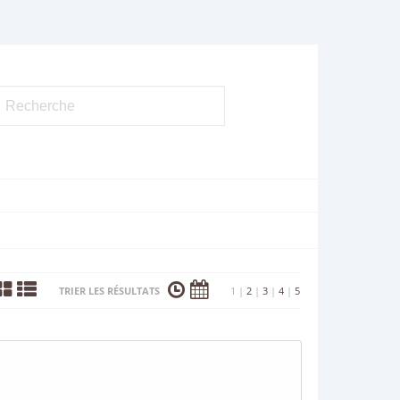
TRIER LES RÉSULTATS
1
|
2
|
3
|
4
|
5