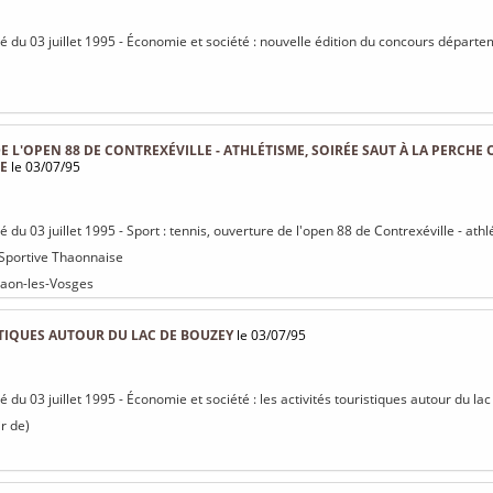
isé du 03 juillet 1995 - Économie et société : nouvelle édition du concours départ
E L'OPEN 88 DE CONTREXÉVILLE - ATHLÉTISME, SOIRÉE SAUT À LA PERCHE
E
le 03/07/95
sé du 03 juillet 1995 - Sport : tennis, ouverture de l'open 88 de Contrexéville - ath
 Sportive Thaonnaise
haon-les-Vosges
STIQUES AUTOUR DU LAC DE BOUZEY
le 03/07/95
sé du 03 juillet 1995 - Économie et société : les activités touristiques autour du l
r de)