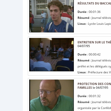
RÉSULTATS DU BACCA
Durée
: 00:01:36
Résumé
: Journal télévi
Lieux
: Lycée Louis Lap
ENTRETIEN SUR LE TH
04/07/95
Durée
: 00:00:42
Résumé
: Journal télévi
préfet et les délégués s
Lieux
: Préfecture des 
PROTECTION DES CON
FAMILLES
le 04/07/95
Durée
: 00:01:32
Résumé
: Journal télév
organisée par la Conféd