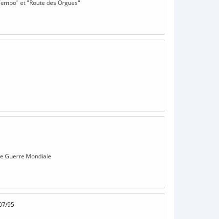
 "Tempo" et "Route des Orgues"
1ére Guerre Mondiale
07/95