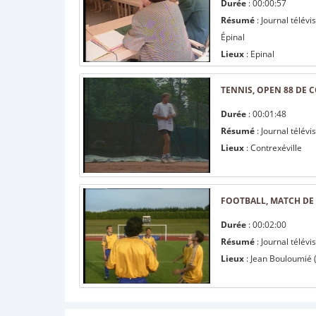
Durée
: 00:00:57
Résumé
: Journal télévi
Épinal
Lieux
: Epinal
TENNIS, OPEN 88 DE 
Durée
: 00:01:48
Résumé
: Journal télévi
Lieux
: Contrexéville
FOOTBALL, MATCH DE
Durée
: 00:02:00
Résumé
: Journal télévi
Lieux
: Jean Bouloumié 