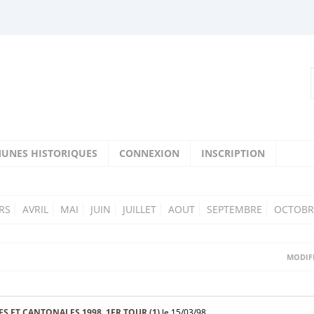
UNES HISTORIQUES
CONNEXION
INSCRIPTION
RS
AVRIL
MAI
JUIN
JUILLET
AOUT
SEPTEMBRE
OCTOBR
MODIFI
S ET CANTONALES 1998, 1ER TOUR (1)
le 15/03/98